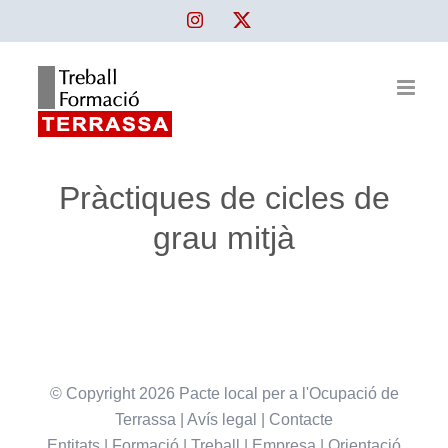
Skip
Instagram
Twitter
to
content
Pràctiques de cicles de
grau mitjà
© Copyright
2026 Pacte local per a l'Ocupació de
Terrassa |
Avís legal
|
Contacte
Entitats
|
Formació
|
Treball
|
Empresa
|
Orientació