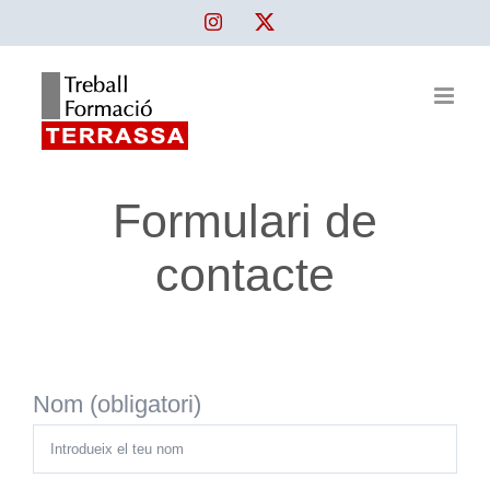
Skip
Instagram
Twitter
to
content
Formulari de
contacte
Nom (obligatori)